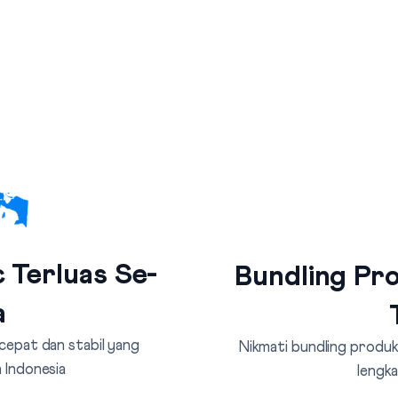
 Terluas Se-
Bundling Pro
a
 cepat dan stabil yang
Nikmati bundling produk 
 Indonesia
lengka