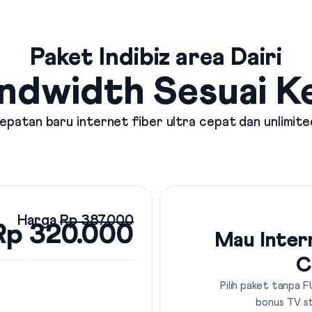
Paket Indibiz area Dairi
ndwidth Sesuai 
patan baru internet fiber ultra cepat dan unlimite
Harga
Rp 387.000
Rp 320.000
Mau Inter
C
Pilih paket tanpa F
bonus TV s