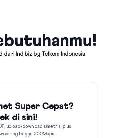
Kebutuhanmu!
d dari
Indibiz by Telkom Indonesia
.
net Super Cepat?
ek di sini!
UP, upload-download simetris, plus
treaming hingga 300Mbps.