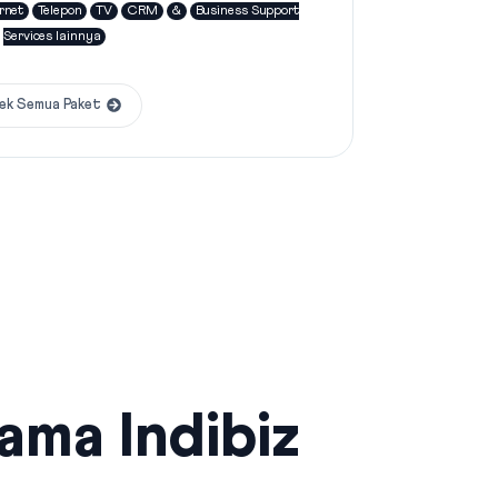
rnet
Telepon
TV
CRM
&
Business Support
Services lainnya
ek Semua Paket
sama Indibiz