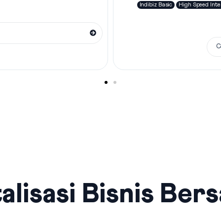
Indibiz Basic
High Speed Inte
C
alisasi Bisnis Ber