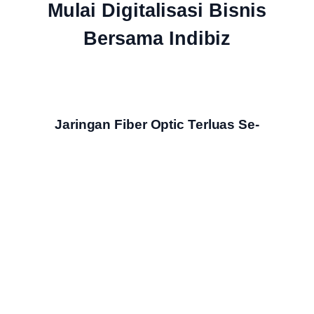
Mulai Digitalisasi Bisnis
Bersama Indibiz
Jaringan Fiber Optic Terluas Se-
Indonesia
Indibiz menyediakan jaringan internet cepat dan stabil yang
menjangkau seluruh wilayah Indonesia
Bundling Produk Digital Terbaik &
Termurah
Nikmati bundling produk digital Indibiz dengan harga hemat,
fitur lengkap & layanan berkualitas