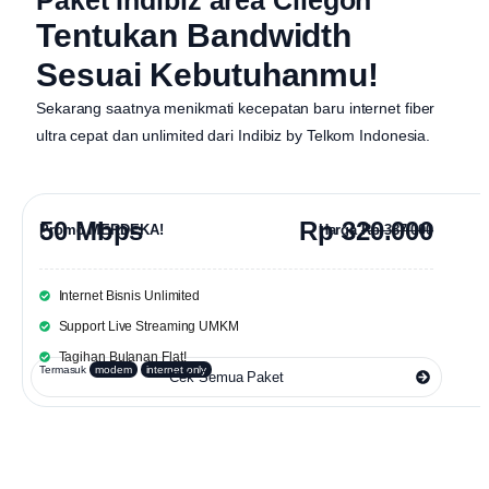
Paket Indibiz area Cilegon
Tentukan Bandwidth
Sesuai Kebutuhanmu!
Sekarang saatnya menikmati kecepatan baru internet fiber
ultra cepat dan unlimited dari
Indibiz by Telkom Indonesia
.
50 Mbps
Rp 320.000
Promo MERDEKA!
Harga
Rp 387.000
Internet Bisnis Unlimited
Support Live Streaming UMKM
Tagihan Bulanan Flat!
Termasuk
modem
internet only
Cek Semua Paket