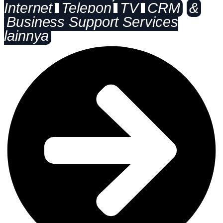
Internet
Telepon
TV
CRM
&
Business Support Services
lainnya