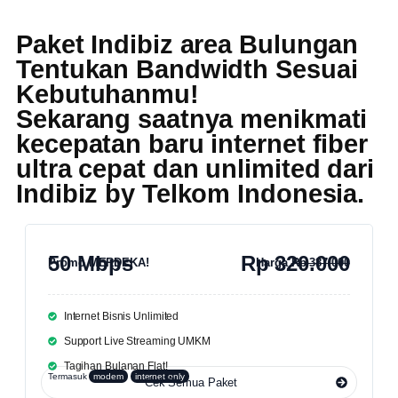
Paket Indibiz area Bulungan
Tentukan Bandwidth Sesuai
Kebutuhanmu!
Sekarang saatnya menikmati
kecepatan baru internet fiber
ultra cepat dan unlimited dari
Indibiz by Telkom Indonesia
.
50 Mbps
Rp 320.000
Promo MERDEKA!
Harga
Rp 387.000
Internet Bisnis Unlimited
Support Live Streaming UMKM
Tagihan Bulanan Flat!
Termasuk
modem
internet only
Cek Semua Paket