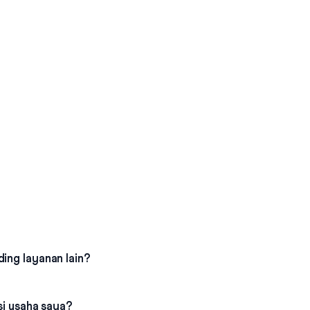
ding layanan lain?
asi usaha saya?