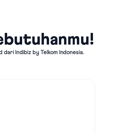
Kebutuhanmu!
d dari
Indibiz by Telkom Indonesia
.
Mau Int
Pilih p
stream
Indibiz
Suppor