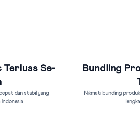
 Terluas Se-
Bundling Pro
a
 cepat dan stabil yang
Nikmati bundling produk 
 Indonesia
lengka