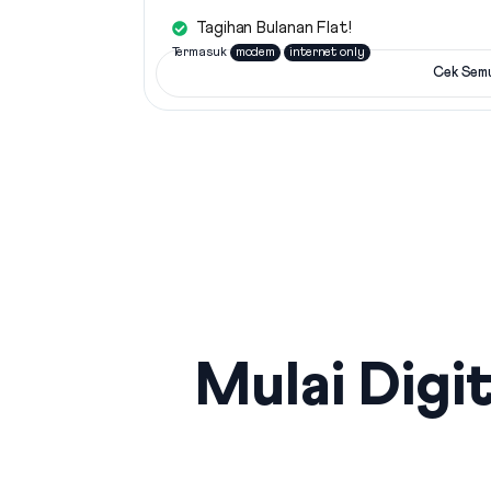
Tagihan Bulanan Flat!
Termasuk
modem
internet only
Cek Sem
Mulai Digit