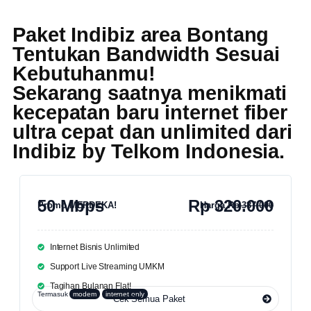
Paket Indibiz area Bontang
Tentukan Bandwidth Sesuai
Kebutuhanmu!
Sekarang saatnya menikmati
kecepatan baru internet fiber
ultra cepat dan unlimited dari
Indibiz by Telkom Indonesia
.
50 Mbps
Rp 320.000
Promo MERDEKA!
Harga
Rp 387.000
Internet Bisnis Unlimited
Support Live Streaming UMKM
Tagihan Bulanan Flat!
Termasuk
modem
internet only
Cek Semua Paket