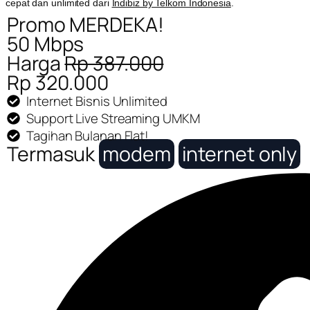
cepat dan unlimited dari
Indibiz by Telkom Indonesia
.
Promo MERDEKA!
50 Mbps
Harga
Rp 387.000
Rp 320.000
Internet Bisnis Unlimited
Support Live Streaming UMKM
Tagihan Bulanan Flat!
Termasuk
modem
internet only