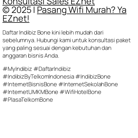
Konsultasi Sales EZnet
© 2025 |
Pasang Wifi Murah? Ya
EZnet!
Daftar Indibiz Bone kini lebih mudah dari
sebelumnya. Hubungi kami untuk konsultasi paket
yang paling sesuai dengan kebutuhan dan
anggaran bisnis Anda.
#MyIndibiz #DaftarIndibiz
#IndibizByTelkomIndonesia #IndibizBone
#InternetBisnisBone #InternetSekolahBone
#InternetUMKMBone #WifiHotelBone
#PlasaTelkomBone