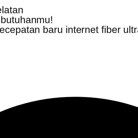
elatan
ebutuhanmu!
epatan baru internet fiber ultr