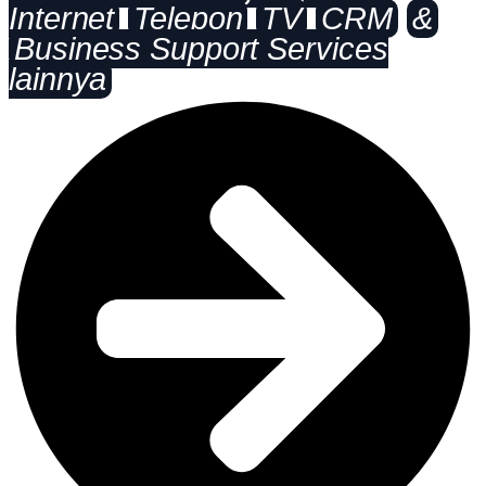
Internet
Telepon
TV
CRM
&
Business Support Services
lainnya