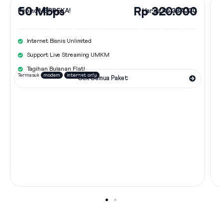
50 Mbps
Rp 320.000
Promo MERDEKA!
Harga
Rp 387.000
Internet Bisnis Unlimited
Support Live Streaming UMKM
Tagihan Bulanan Flat!
Termasuk
modem
internet only
Cek Semua Paket