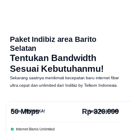
Paket Indibiz area Barito
Selatan
Tentukan Bandwidth
Sesuai Kebutuhanmu!
Sekarang saatnya menikmati kecepatan baru internet fiber
ultra cepat dan unlimited dari
Indibiz by Telkom Indonesia
.
50 Mbps
Rp 320.000
Promo MERDEKA!
Harga
Rp 387.000
Internet Bisnis Unlimited