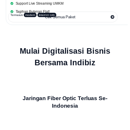
Support Live Streaming UMKM
Tagihan Bulanan Flat!
Termasuk
modem
internet only
Cek Semua Paket
Mulai Digitalisasi Bisnis
Bersama Indibiz
Jaringan Fiber Optic Terluas Se-
Indonesia
Indibiz menyediakan jaringan internet cepat dan stabil yang
menjangkau seluruh wilayah Indonesia