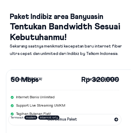
Paket Indibiz area Banyuasin
Tentukan Bandwidth Sesuai
Kebutuhanmu!
Sekarang saatnya menikmati kecepatan baru internet fiber
ultra cepat dan unlimited dari
Indibiz by Telkom Indonesia
.
50 Mbps
Rp 320.000
Promo MERDEKA!
Harga
Rp 387.000
Internet Bisnis Unlimited
Support Live Streaming UMKM
Tagihan Bulanan Flat!
Termasuk
modem
internet only
Cek Semua Paket