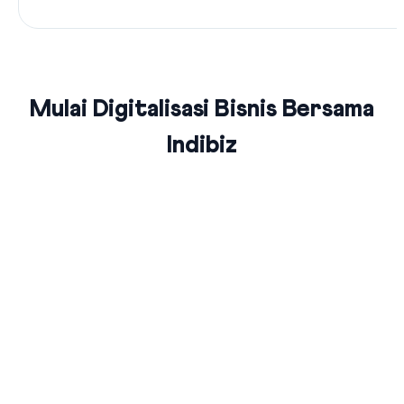
Mulai Digitalisasi Bisnis Bersama
Indibiz
Jaringan Fiber Optic Terluas Se-
Indonesia
Indibiz menyediakan jaringan internet cepat dan stabil yang
menjangkau seluruh wilayah Indonesia