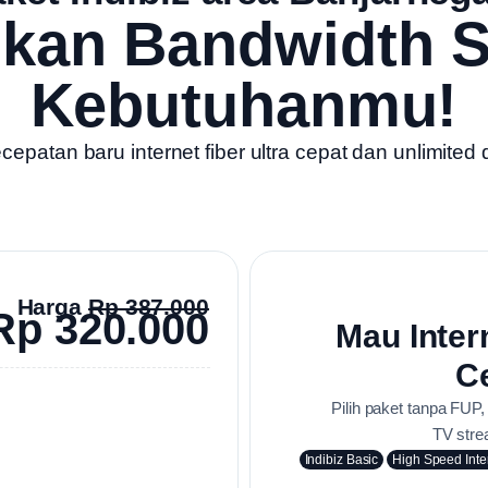
ukan Bandwidth S
Kebutuhanmu!
patan baru internet fiber ultra cepat dan unlimited 
Harga
Rp 387.000
Rp 320.000
Mau Inter
Ce
Pilih paket tanpa FUP
TV stre
Indibiz Basic
High Speed Inte