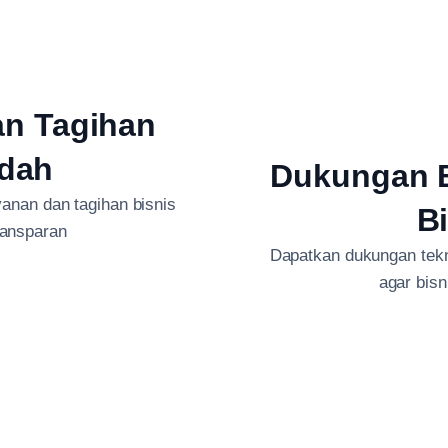
an Tagihan
dah
Dukungan B
anan dan tagihan bisnis
B
ransparan
Dapatkan dukungan tekni
agar bis