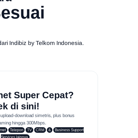
esuai
dari
Indibiz by Telkom Indonesia
.
net Super Cepat?
k di sini!
, upload-download simetris, plus bonus
aming hingga 300Mbps.
rnet
Telepon
TV
CRM
&
Business Support
Services lainnya