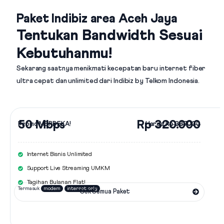
Paket Indibiz area Aceh Jaya
Tentukan Bandwidth Sesuai
Kebutuhanmu!
Sekarang saatnya menikmati kecepatan baru internet fiber
ultra cepat dan unlimited dari
Indibiz by Telkom Indonesia
.
50 Mbps
Rp 320.000
Promo MERDEKA!
Harga
Rp 387.000
Internet Bisnis Unlimited
Support Live Streaming UMKM
Tagihan Bulanan Flat!
Termasuk
modem
internet only
Cek Semua Paket