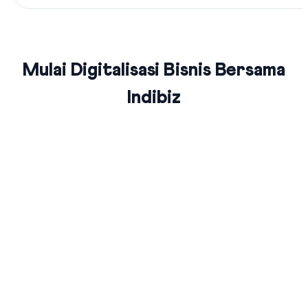
Mulai Digitalisasi Bisnis Bersama
Indibiz
Jaringan Fiber Optic Terluas Se-
Indonesia
Indibiz menyediakan jaringan internet cepat dan stabil yang
menjangkau seluruh wilayah Indonesia