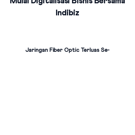
Mulai Digitalisasi Bisnis Bersama
Indibiz
Jaringan Fiber Optic Terluas Se-
Indonesia
Indibiz menyediakan jaringan internet cepat dan stabil yang
menjangkau seluruh wilayah Indonesia
Bundling Produk Digital Terbaik &
Termurah
Nikmati bundling produk digital Indibiz dengan harga hemat,
fitur lengkap & layanan berkualitas