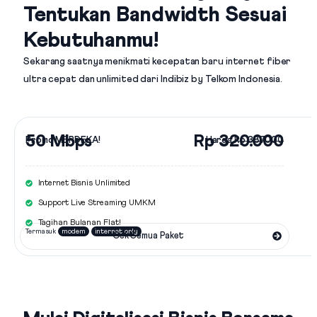
Tentukan Bandwidth Sesuai
Kebutuhanmu!
Sekarang saatnya menikmati kecepatan baru internet fiber
ultra cepat dan unlimited dari
Indibiz by Telkom Indonesia
.
50 Mbps
Rp 320.000
Promo MERDEKA!
Harga
Rp 387.000
Internet Bisnis Unlimited
Support Live Streaming UMKM
Tagihan Bulanan Flat!
Termasuk
modem
internet only
Cek Semua Paket