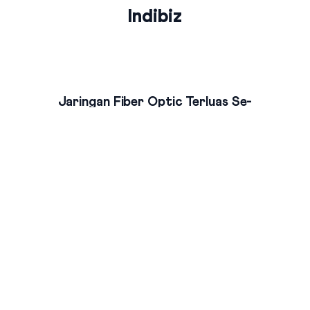
Indibiz
Jaringan Fiber Optic Terluas Se-
Indonesia
Indibiz menyediakan jaringan internet cepat dan stabil yang
menjangkau seluruh wilayah Indonesia
Bundling Produk Digital Terbaik &
Termurah
Nikmati bundling produk digital Indibiz dengan harga hemat,
fitur lengkap & layanan berkualitas