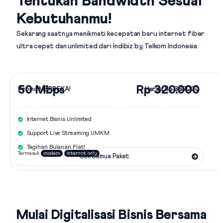
Tentukan Bandwidth Sesuai
Kebutuhanmu!
Sekarang saatnya menikmati kecepatan baru internet fiber
ultra cepat dan unlimited dari
Indibiz by Telkom Indonesia
.
50 Mbps
Rp 320.000
Promo MERDEKA!
Harga
Rp 387.000
Internet Bisnis Unlimited
Support Live Streaming UMKM
Tagihan Bulanan Flat!
Termasuk
modem
internet only
Cek Semua Paket
Mulai Digitalisasi Bisnis Bersama