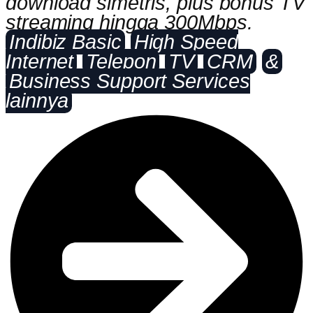
download simetris, plus bonus TV
streaming hingga 300Mbps.
Indibiz Basic
High Speed
Internet
Telepon
TV
CRM
&
Business Support Services
lainnya