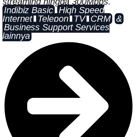
streaming hingga 300Mbps.
Indibiz Basic
High Speed
Internet
Telepon
TV
CRM
&
Business Support Services
lainnya