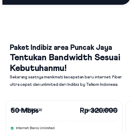
Paket Indibiz area Puncak Jaya
Tentukan Bandwidth Sesuai
Kebutuhanmu!
Sekarang saatnya menikmati kecepatan baru internet fiber
ultra cepat dan unlimited dari
Indibiz by Telkom Indonesia
.
50 Mbps
Rp 320.000
Promo MERDEKA!
Harga
Rp 387.000
Internet Bisnis Unlimited