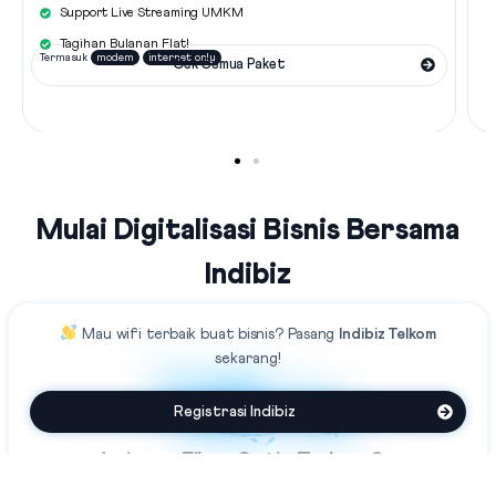
Support Live Streaming UMKM
Tagihan Bulanan Flat!
Termasuk
modem
internet only
Cek Semua Paket
Mulai Digitalisasi Bisnis Bersama
Indibiz
Mau
wifi terbaik
buat bisnis?
Pasang
Indibiz Telkom
sekarang!
Registrasi Indibiz
Jaringan Fiber Optic Terluas Se-
Indonesia