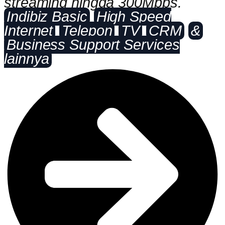
streaming hingga 300Mbps.
Indibiz Basic
High Speed
Internet
Telepon
TV
CRM
&
Business Support Services
lainnya