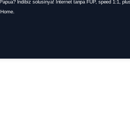
 Papua? Indibiz solusinya! Internet tanpa FUP, speed 1:1, plu
diHome.