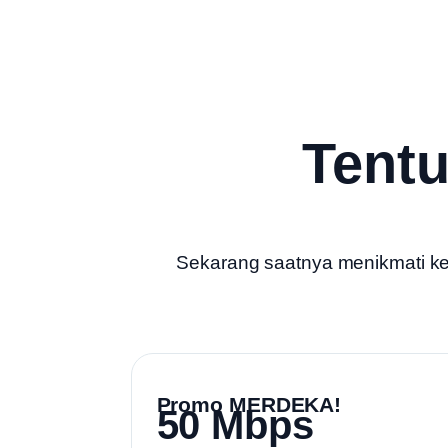
Tent
Sekarang saatnya menikmati kece
Promo MERDEKA!
50 Mbps