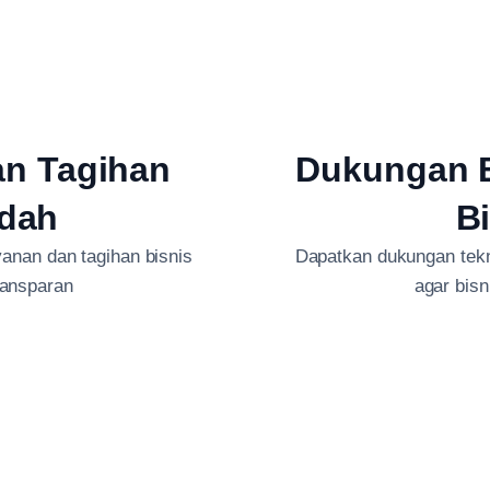
an Tagihan
Dukungan B
dah
B
anan dan tagihan bisnis
Dapatkan dukungan tekni
ransparan
agar bis