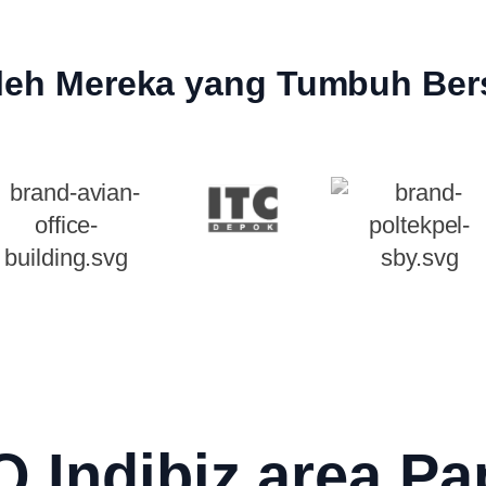
leh Mereka yang Tumbuh Ber
 Indibiz area P