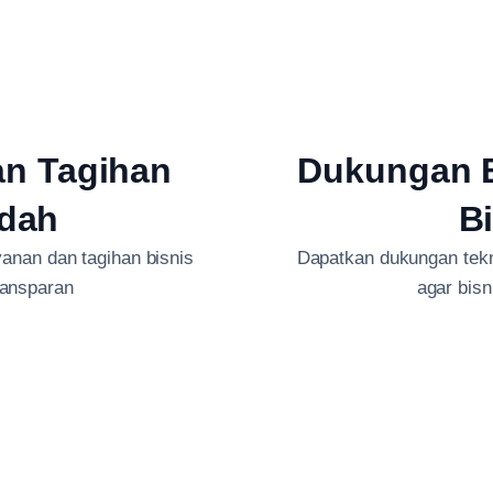
an Tagihan
Dukungan B
dah
B
anan dan tagihan bisnis
Dapatkan dukungan tekni
ransparan
agar bis