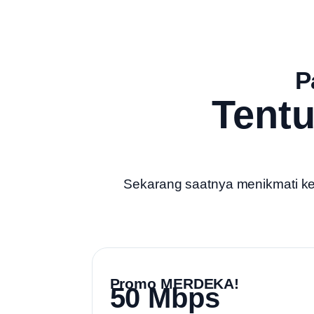
P
Tent
Sekarang saatnya menikmati kece
Promo MERDEKA!
50 Mbps