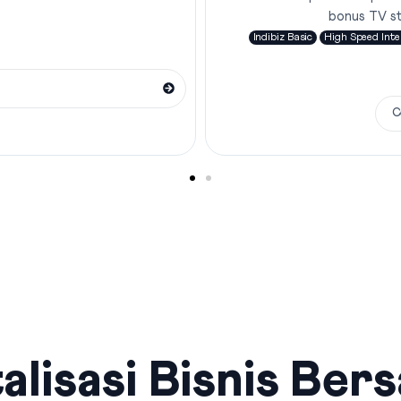
bonus TV s
Indibiz Basic
High Speed Inte
C
alisasi Bisnis Ber