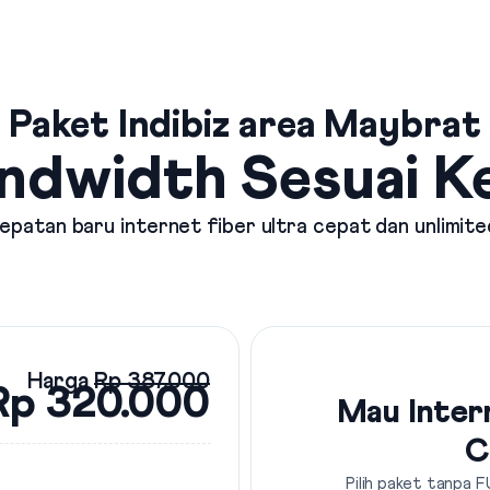
Paket Indibiz area Maybrat
ndwidth Sesuai 
patan baru internet fiber ultra cepat dan unlimite
Harga
Rp 387.000
Rp 320.000
Mau Inter
C
Pilih paket tanpa F