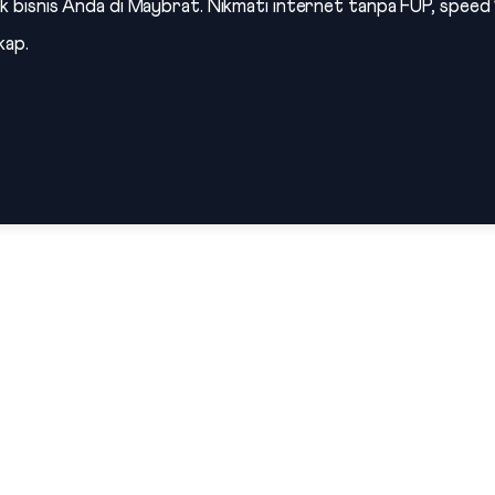
uk bisnis Anda di Maybrat. Nikmati internet tanpa FUP, speed 1
kap.