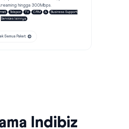
treaming hingga 300Mbps.
rnet
Telepon
TV
CRM
&
Business Support
Services lainnya
ek Semua Paket
sama Indibiz