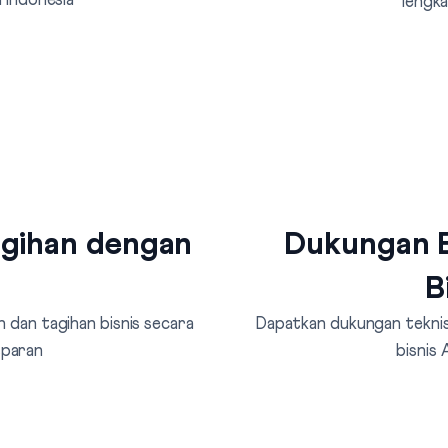
 Indonesia
lengka
agihan dengan
Dukungan B
B
 dan tagihan bisnis secara
Dapatkan dukungan teknis 
sparan
bisnis