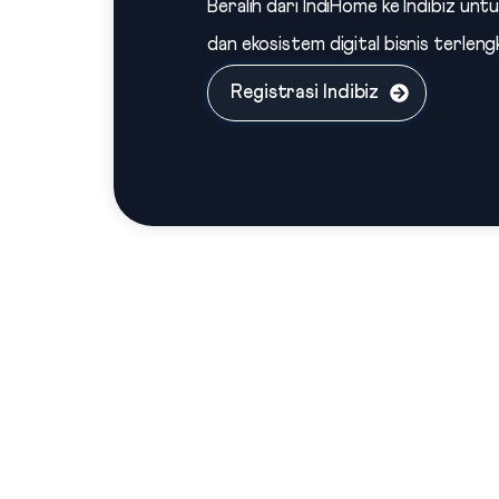
Beralih dari IndiHome ke Indibiz unt
dan ekosistem digital bisnis terleng
Registrasi Indibiz