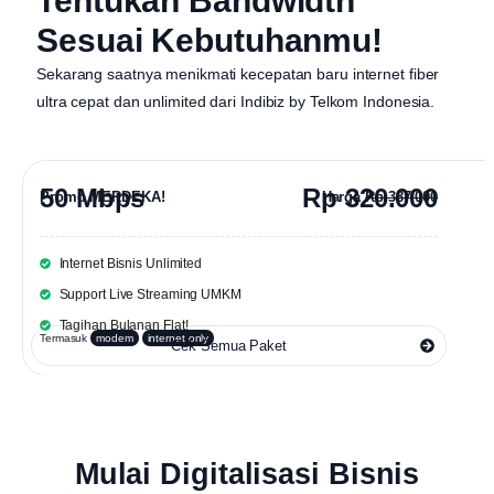
Tentukan Bandwidth
Sesuai Kebutuhanmu!
Sekarang saatnya menikmati kecepatan baru internet fiber
ultra cepat dan unlimited dari
Indibiz by Telkom Indonesia
.
50 Mbps
Rp 320.000
Promo MERDEKA!
Harga
Rp 387.000
Internet Bisnis Unlimited
Support Live Streaming UMKM
Tagihan Bulanan Flat!
Termasuk
modem
internet only
Cek Semua Paket
Mulai Digitalisasi Bisnis