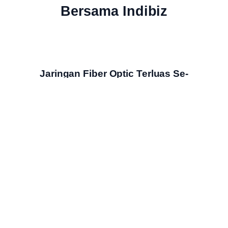
Bersama Indibiz
Jaringan Fiber Optic Terluas Se-
Indonesia
Indibiz menyediakan jaringan internet cepat dan stabil yang
menjangkau seluruh wilayah Indonesia
Bundling Produk Digital Terbaik &
Termurah
Nikmati bundling produk digital Indibiz dengan harga hemat,
fitur lengkap & layanan berkualitas