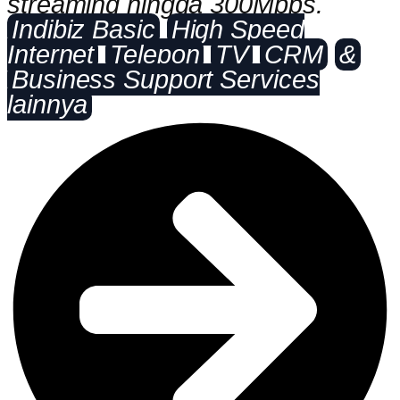
streaming hingga 300Mbps.
Indibiz Basic
High Speed
Internet
Telepon
TV
CRM
&
Business Support Services
lainnya