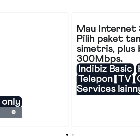
Mau Internet 
Pilih paket t
simetris, plu
300Mbps.
Indibiz Basic
Telepon
TV
Services lainn
 only