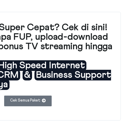
Super Cepat? Cek di sini!
anpa FUP, upload-download
s bonus TV streaming hingga
High Speed Internet
CRM
&
Business Support
ya
Cek Semua Paket