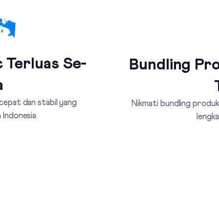
 Terluas Se-
Bundling Pro
a
 cepat dan stabil yang
Nikmati bundling produk 
 Indonesia
lengka