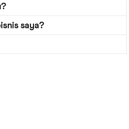
u?
isnis saya?