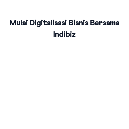
Mulai Digitalisasi Bisnis Bersama
Indibiz
Jaringan Fiber Optic Terluas Se-
Indonesia
Indibiz menyediakan jaringan internet cepat dan stabil yang
menjangkau seluruh wilayah Indonesia
Bundling Produk Digital Terbaik &
Termurah