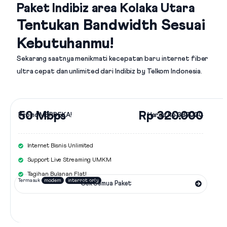
Paket Indibiz area Kolaka Utara
Tentukan Bandwidth Sesuai
Kebutuhanmu!
Sekarang saatnya menikmati kecepatan baru internet fiber
ultra cepat dan unlimited dari
Indibiz by Telkom Indonesia
.
50 Mbps
Rp 320.000
Promo MERDEKA!
Harga
Rp 387.000
Internet Bisnis Unlimited
Support Live Streaming UMKM
Tagihan Bulanan Flat!
Termasuk
modem
internet only
Cek Semua Paket