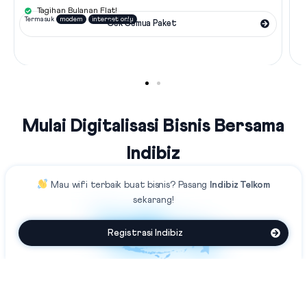
Tagihan Bulanan Flat!
Termasuk
modem
internet only
Cek Semua Paket
Mulai Digitalisasi Bisnis Bersama
Indibiz
Mau
wifi terbaik
buat bisnis?
Pasang
Indibiz Telkom
sekarang!
Registrasi Indibiz
Jaringan Fiber Optic Terluas Se-
Indonesia
Indibiz menyediakan jaringan internet cepat dan stabil yang