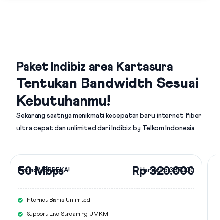
Paket Indibiz area Kartasura
Tentukan Bandwidth Sesuai
Kebutuhanmu!
Sekarang saatnya menikmati kecepatan baru internet fiber
ultra cepat dan unlimited dari
Indibiz by Telkom Indonesia
.
50 Mbps
Rp 320.000
Promo MERDEKA!
Harga
Rp 387.000
Internet Bisnis Unlimited
Support Live Streaming UMKM