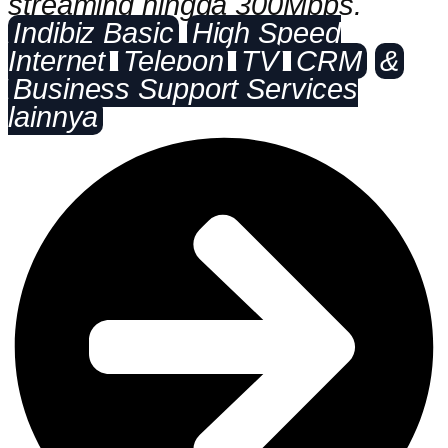
streaming hingga 300Mbps.
Indibiz Basic
High Speed
Internet
Telepon
TV
CRM
&
Business Support Services
lainnya