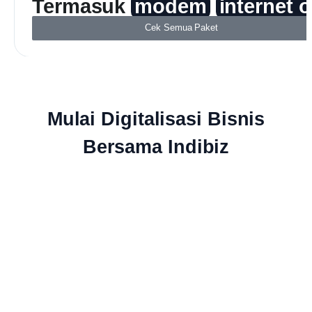
Termasuk
modem
internet 
Cek Semua Paket
Mulai Digitalisasi Bisnis
Bersama Indibiz
Jaringan Fiber Optic Terluas Se-
Indonesia
Indibiz menyediakan jaringan internet cepat dan stabil yang
menjangkau seluruh wilayah Indonesia