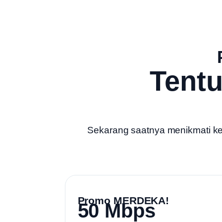
Tent
Sekarang saatnya menikmati kece
Promo MERDEKA!
50 Mbps