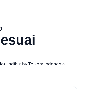
o
esuai
dari
Indibiz by Telkom Indonesia
.