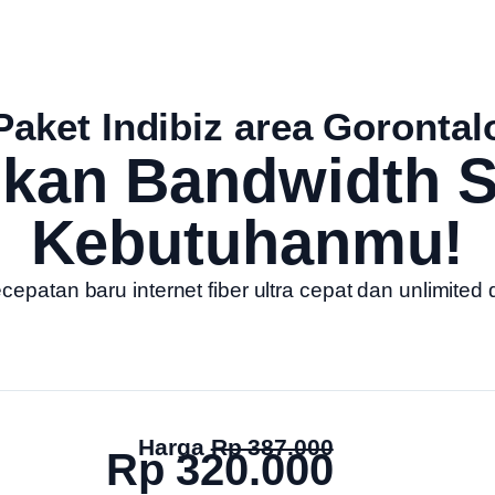
Paket Indibiz area Gorontal
ukan Bandwidth S
Kebutuhanmu!
patan baru internet fiber ultra cepat dan unlimited 
Harga
Rp 387.000
Rp 320.000