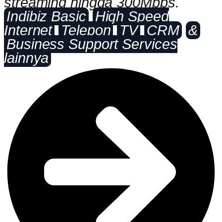
streaming hingga 300Mbps.
Indibiz Basic
High Speed
Internet
Telepon
TV
CRM
&
Business Support Services
lainnya