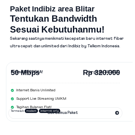
Paket Indibiz area Blitar
Tentukan Bandwidth
Sesuai Kebutuhanmu!
Sekarang saatnya menikmati kecepatan baru internet fiber
ultra cepat dan unlimited dari
Indibiz by Telkom Indonesia
.
50 Mbps
Rp 320.000
Promo MERDEKA!
Harga
Rp 387.000
Internet Bisnis Unlimited
Support Live Streaming UMKM
Tagihan Bulanan Flat!
Termasuk
modem
internet only
Cek Semua Paket