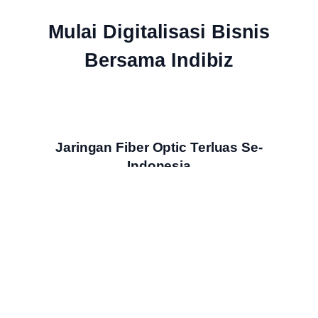
Mulai Digitalisasi Bisnis
Bersama Indibiz
Jaringan Fiber Optic Terluas Se-
Indonesia
Indibiz menyediakan jaringan internet cepat dan stabil yang
menjangkau seluruh wilayah Indonesia
Bundling Produk Digital Terbaik &
Termurah