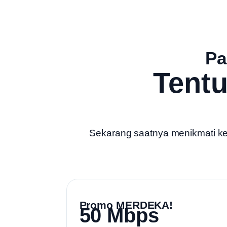
Pa
Tent
Sekarang saatnya menikmati kece
Promo MERDEKA!
50 Mbps